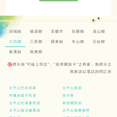
頭城鎮
礁溪鄉
宜蘭市
壯圍鄉
員山鄉
大同鄉
三星鄉
羅東鎮
冬山鄉
五結鄉
蘇澳鎮
南澳鄉
標示為"可線上預定"，"使用國旅卡"之商家，無標示之
商家請以電話詢問訂房
太平山巴杜的家
太平山旅居
狩獵者親子民宿
洛卡斯
太平山牡庫夏民宿
寒碧園民宿
太平山森活趣農場
太平山泰雅優勞