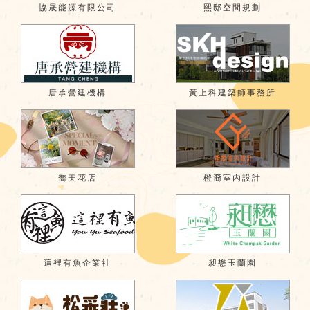
協晟能源有限公司
熙邸空間規劃
唐承營建機構
黃上科建築師事務所
喬美花店
橙裔室內設計
這裡有魚企業社
昶懋玉蘭園