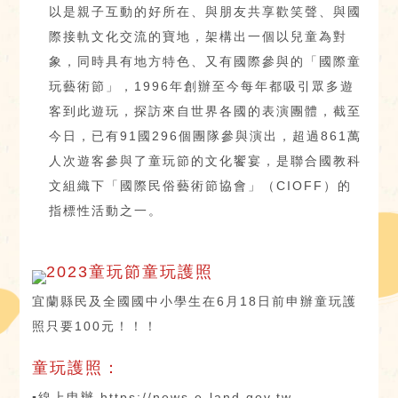
以是親子互動的好所在、與朋友共享歡笑聲、與國
際接軌文化交流的寶地，架構出一個以兒童為對
象，同時具有地方特色、又有國際參與的「國際童
玩藝術節」，1996年創辦至今每年都吸引眾多遊
客到此遊玩，探訪來自世界各國的表演團體，截至
今日，已有91國296個團隊參與演出，超過861萬
人次遊客參與了童玩節的文化饗宴，是聯合國教科
文組織下「國際民俗藝術節協會」（CIOFF）的
指標性活動之一。
2023童玩節童玩護照
宜蘭縣民及全國國中小學生在6月18日前申辦童玩護
照只要100元！！！
童玩護照：
▪線上申辦 https://news.e-land.gov.tw