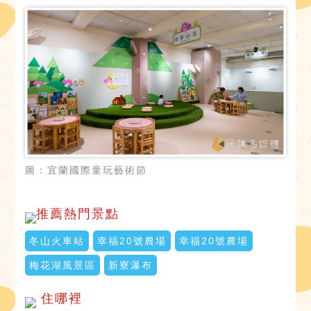
圖：宜蘭國際童玩藝術節
推薦熱門景點
冬山火車站
幸福20號農場
幸福20號農場
梅花湖風景區
新寮瀑布
住哪裡