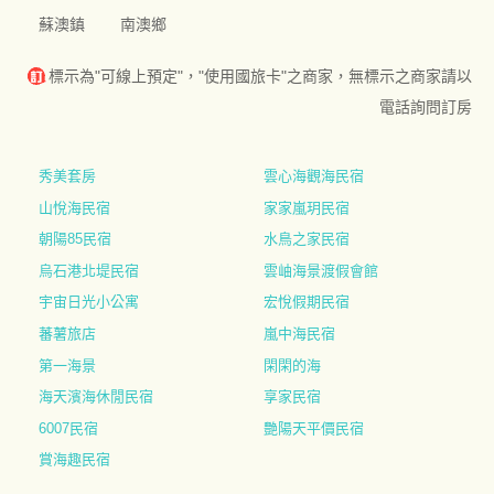
蘇澳鎮
南澳鄉
標示為"可線上預定"，"使用國旅卡"之商家，無標示之商家請以
電話詢問訂房
秀美套房
雲心海觀海民宿
山悅海民宿
家家嵐玥民宿
朝陽85民宿
水鳥之家民宿
烏石港北堤民宿
雲岫海景渡假會館
宇宙日光小公寓
宏悅假期民宿
蕃薯旅店
嵐中海民宿
第一海景
閑閑的海
海天濱海休閒民宿
享家民宿
6007民宿
艷陽天平價民宿
賞海趣民宿