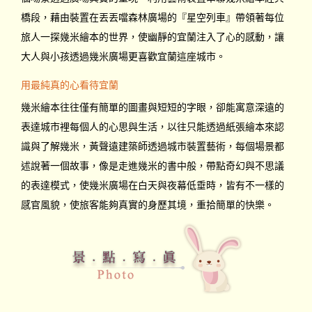
橋段，藉由裝置在丟丟噹森林廣場的『星空列車』帶領著每位
旅人一探幾米繪本的世界，使幽靜的宜蘭注入了心的感動，讓
大人與小孩透過幾米廣場更喜歡宜蘭這座城市。
用最純真的心看待宜蘭
幾米繪本往往僅有簡單的圖畫與短短的字眼，卻能寓意深遠的
表達城市裡每個人的心思與生活，以往只能透過紙張繪本來認
識與了解幾米，黃聲遠建築師透過城市裝置藝術，每個場景都
述說著一個故事，像是走進幾米的書中般，帶點奇幻與不思議
的表達模式，使幾米廣場在白天與夜幕低垂時，皆有不一樣的
感官風貌，使旅客能夠真實的身歷其境，重拾簡單的快樂。