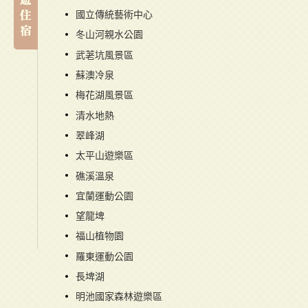
國立傳統藝術中心
冬山河親水公園
武荖坑風景區
蘇澳冷泉
梅花湖風景區
清水地熱
翠峰湖
太平山遊樂區
礁溪溫泉
宜蘭運動公園
望龍埤
福山植物園
羅東運動公園
長埤湖
明池國家森林遊樂區