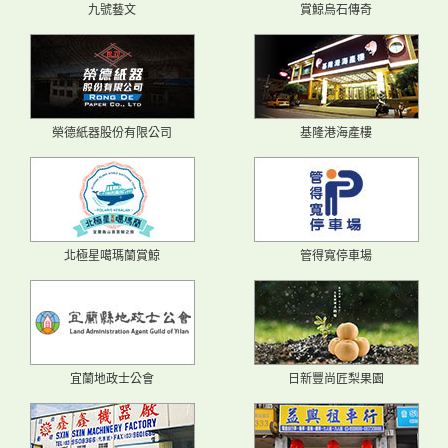
九號藝文
賞鯨烏石傳奇
榮德紙器股份有限公司
基隆港海產樓
北極星噶瑪蘭賞鯨
管得寬停車場
宜蘭地政士公會
日新豐尚匠梨果園