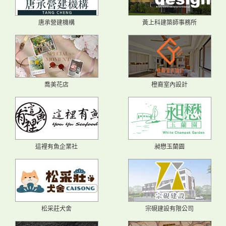
唐承營建機構
黃上科建築師事務所
喬美花店
橙裔室內設計
這裡有魚企業社
昶懋玉蘭園
松采莊犬舍
宗硯建設有限公司