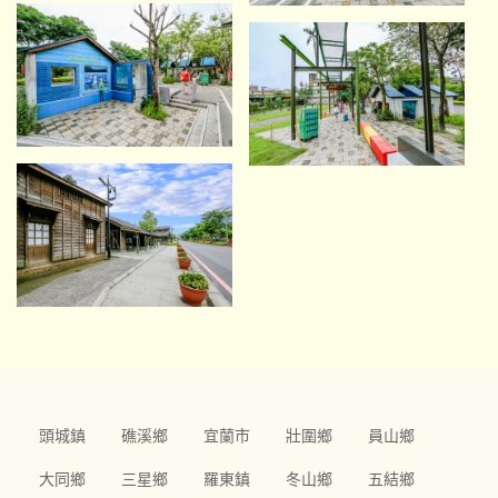
頭城鎮
礁溪鄉
宜蘭市
壯圍鄉
員山鄉
大同鄉
三星鄉
羅東鎮
冬山鄉
五結鄉