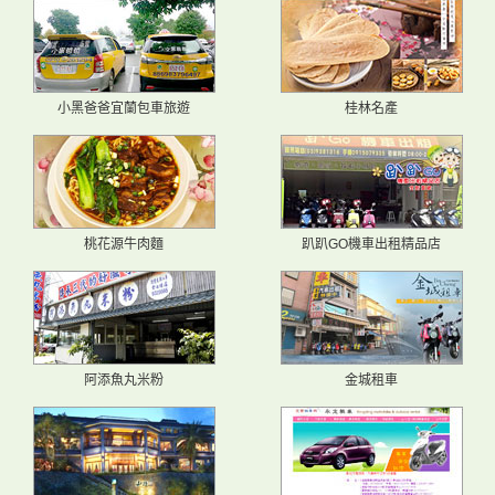
小黑爸爸宜蘭包車旅遊
桂林名產
桃花源牛肉麵
趴趴GO機車出租精品店
阿添魚丸米粉
金城租車