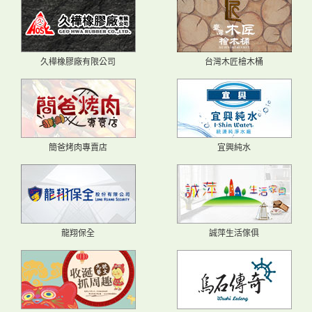
久樺橡膠廠有限公司
台灣木匠檜木桶
簡爸烤肉專賣店
宜興純水
龍翔保全
誠萍生活傢俱