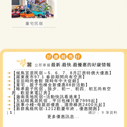
➜
【候鳥宜居民宿～5、6、7、8月訂房特價大優惠】
➜
【羅東夜市97.1 春節期間尚有空房】
➜
【皇后時尚會館 限時年中大促銷】
➜
【童宅，親子包棟全新優惠88折活動】
➜
【唯孝親子民宿，除夕、初一、初四、初五尚有空
房，歡迎來電訂房】
➜
【迦南美地民宿~活動快訊看過來】
➜
【五結晴風居民宿，平日包棟只要7999起】
➜
【故事小棧~母親節優惠，溜滑梯房2400元起】
➜
【新群風格民宿-1212歡慶年終，優惠開跑】
|
1
|
總計： 9 筆資料
更多優惠訊息...