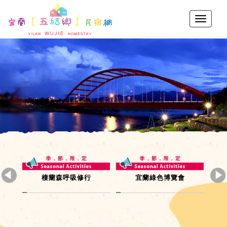
跑者天國
秋高氣爽露營去
太