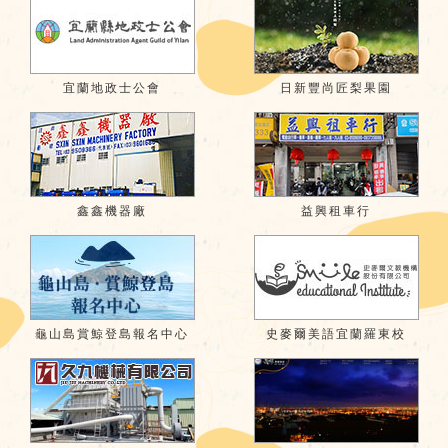
宜蘭地政士公會
日新豐尚匠梨果園
鑫鑫機器廠
益興租車行
龜山島賞鯨登島報名中心
史麥爾美語宜蘭羅東校