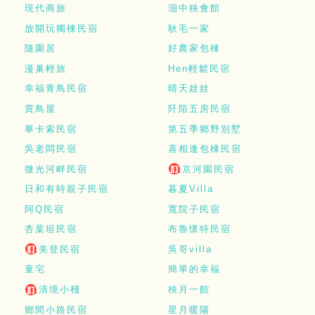
現代商旅
沺中秧會館
放開玩獨棟民宿
耿毛一家
隨園居
好農家包棟
漫巢輕旅
Hen輕鬆民宿
幸福青鳥民宿
晴天娃娃
賞鳥屋
阡陌五房民宿
畢卡索民宿
第五季鄉野別墅
吳老闆民宿
喜相逢包棟民宿
微光河畔民宿
京河園民宿
日和有時親子民宿
暮夏Villa
阿Q民宿
寬院子民宿
杏葉垣民宿
布魯懷特民宿
美登民宿
吳哥villa
童宅
簡單的幸福
清境小棧
秧月一館
鄉間小路民宿
星月暖陽