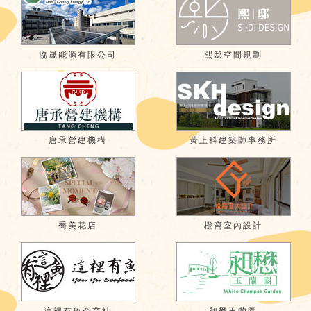
協晟能源有限公司
熙邸空間規劃
唐承營建機構
黃上科建築師事務所
喬美花店
橙裔室內設計
這裡有魚企業社
昶懋玉蘭園