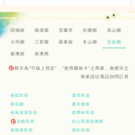
頭城鎮
礁溪鄉
宜蘭市
壯圍鄉
員山鄉
大同鄉
三星鄉
羅東鎮
冬山鄉
五結鄉
蘇澳鎮
南澳鄉
標示為"可線上預定"，"使用國旅卡"之商家，無標示之
商家請以電話詢問訂房
稻邸民宿
紫田民宿
棉花糖
夏禾會館
候鳥宜居民宿
四季軒民宿
伯格民宿
耘心田渡假會館
稻很青民宿
相約幸福