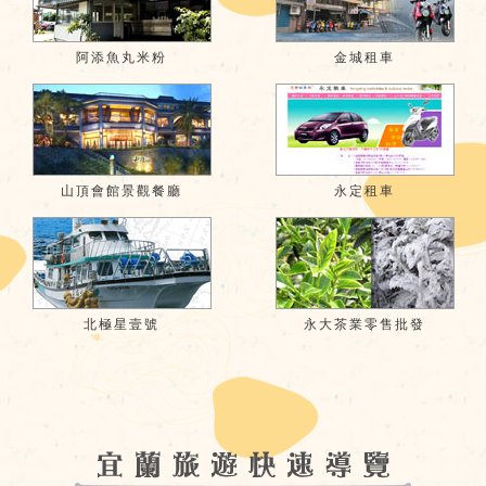
阿添魚丸米粉
金城租車
山頂會館景觀餐廳
永定租車
北極星壹號
永大茶業零售批發