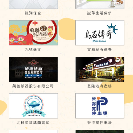
龍翔保全
誠萍生活傢俱
九號藝文
賞鯨烏石傳奇
榮德紙器股份有限公司
基隆港海產樓
北極星噶瑪蘭賞鯨
管得寬停車場