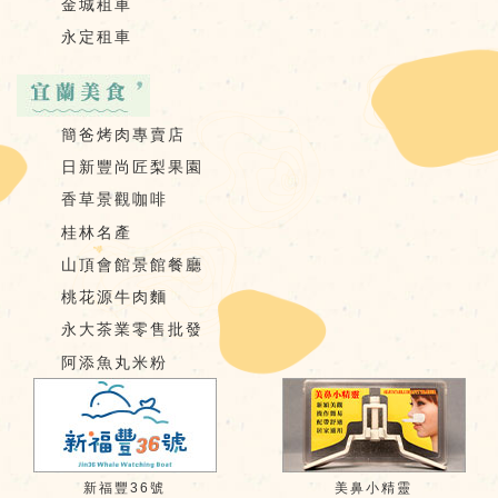
金城租車
永定租車
簡爸烤肉專賣店
日新豐尚匠梨果園
香草景觀咖啡
桂林名產
山頂會館景館餐廳
桃花源牛肉麵
永大茶業零售批發
阿添魚丸米粉
新福豐36號
美鼻小精靈