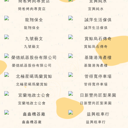
簡爸烤肉專賣店
宜興純水
龍翔保全
誠萍生活傢俱
九號藝文
賞鯨烏石傳奇
榮德紙器股份有限公司
基隆港海產樓
北極星噶瑪蘭賞鯨
管得寬停車場
宜蘭地政士公會
日新豐尚匠梨果園
鑫鑫機器廠
益興租車行