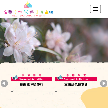
色博覽會
跑者天國
秋高氣爽露營去